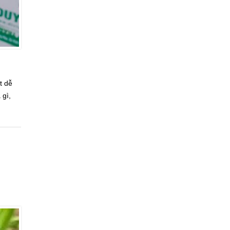
t dễ
 gì,