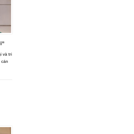
i”
 và tri
, cán