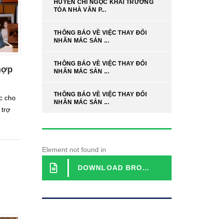
HUYỀN CHI NGỌC KHAI TRƯƠNG
TÒA NHÀ VĂN P...
THÔNG BÁO VỀ VIỆC THAY ĐỔI
NHÃN MÁC SẢN ...
THÔNG BÁO VỀ VIỆC THAY ĐỔI
hợp
NHÃN MÁC SẢN ...
THÔNG BÁO VỀ VIỆC THAY ĐỔI
c cho
NHÃN MÁC SẢN ...
 trợ
Element not found in
DOWNLOAD BROCHURE