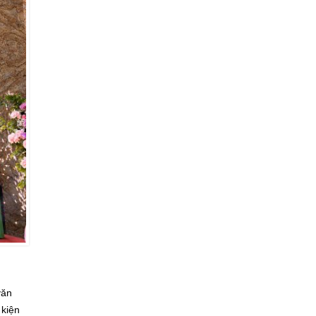
văn
 kiện