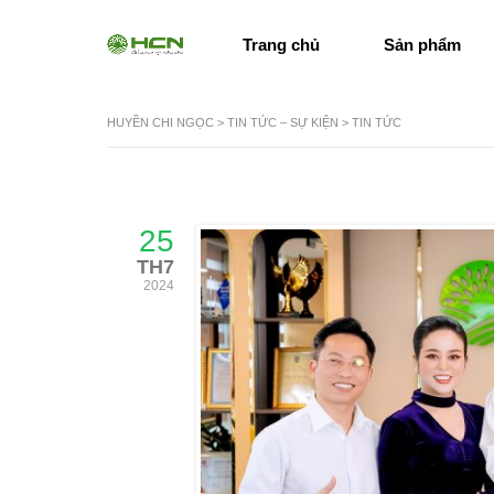
Trang chủ
Sản phẩm
HUYỀN CHI NGỌC
>
TIN TỨC – SỰ KIỆN
>
TIN TỨC
25
TH7
2024