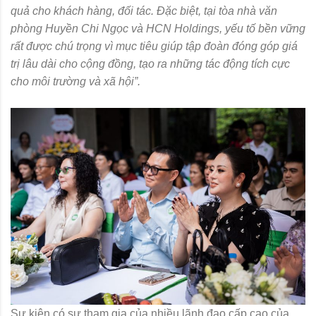
quả cho khách hàng, đối tác. Đặc biệt, tại tòa nhà văn
phòng Huyền Chi Ngọc và HCN Holdings, yếu tố bền vững
rất được chú trọng vì mục tiêu giúp tập đoàn đóng góp giá
trị lâu dài cho cộng đồng, tạo ra những tác động tích cực
cho môi trường và xã hội”.
Sự kiện có sự tham gia của nhiều lãnh đạo cấp cao của