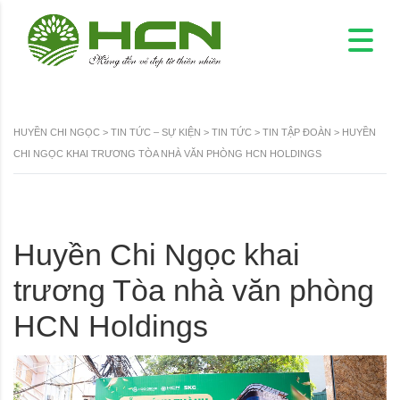
HUYỀN CHI NGỌC
>
TIN TỨC – SỰ KIỆN
>
TIN TỨC
>
TIN TẬP ĐOÀN
>
HUYỀN
CHI NGỌC KHAI TRƯƠNG TÒA NHÀ VĂN PHÒNG HCN HOLDINGS
Huyền Chi Ngọc khai
trương Tòa nhà văn phòng
HCN Holdings