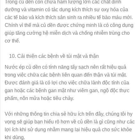
Trong củ dền còn chứa hàm lượng lớn các chất dinh
dưỡng và vitamin có tác dụng kích thích sự oxy hóa của
các tế bào và kích thích sản sinh ra nhiều tế bào máu mới.
Chính vì thế mà củ dền được chứng minh là có công dụng
giúp tăng cường hệ miễn dịch và chống nhiễm trùng cho
cơ thể.
Cải thiện các bệnh về túi mật và thận
Nước ép củ dền có tính năng tẩy sạch nên rất hiệu quả
trong việc chữa các bệnh liên quan đến thận và túi mật.
Được đánh giá là có lợi cho việc chữa lành độc tính của
gan hoặc các bệnh gan mật như viêm gan, ngộ độc thực
phẩm, nôn mửa hoặc tiêu chảy.
Với những thông tin chia sẻ hữu ích trên đây, chúng tôi hy
vọng sẽ giúp bạn hiểu rõ hơn về củ dền là gì cũng như các
lợi ích khi sử dụng nhằm mang lại hiệu quả cho sức khỏe
khi dùng.