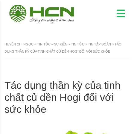
HUYỀN CHI NGỌC
>
TIN TỨC – SỰ KIỆN
>
TIN TỨC
>
TIN TẬP ĐOÀN
>
TÁC
DỤNG THẦN KỲ CỦA TINH CHẤT CỦ DỀN HOGI ĐỐI VỚI SỨC KHỎE
Tác dụng thần kỳ của tinh
chất củ dền Hogi đối với
sức khỏe