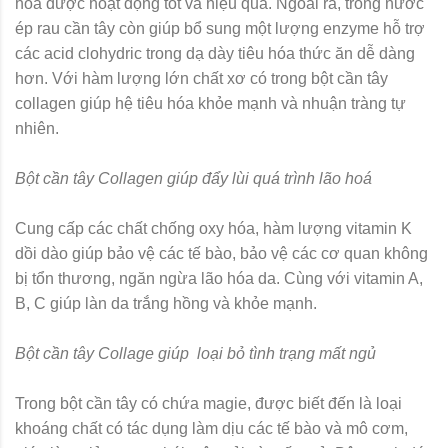
hóa được hoạt động tốt và hiệu quả. Ngoài ra, trong nước
ép rau cần tây còn giúp bổ sung một lượng enzyme hỗ trợ
các acid clohydric trong dạ dày tiêu hóa thức ăn dễ dàng
hơn. Với hàm lượng lớn chất xơ có trong bột cần tây
collagen giúp hệ tiêu hóa khỏe mạnh và nhuận tràng tự
nhiên.
Bột cần tây Collagen giúp đẩy lùi quá trình lão hoá
Cung cấp các chất chống oxy hóa, hàm lượng vitamin K
dồi dào giúp bảo vệ các tế bào, bảo vệ các cơ quan không
bị tổn thương, ngăn ngừa lão hóa da. Cùng với vitamin A,
B, C giúp làn da trắng hồng và khỏe mạnh.
Bột cần tây Collage giúp loại bỏ tình trạng mất ngủ
Trong bột cần tây có chứa magie, được biết đến là loại
khoáng chất có tác dụng làm dịu các tế bào và mô cơm,