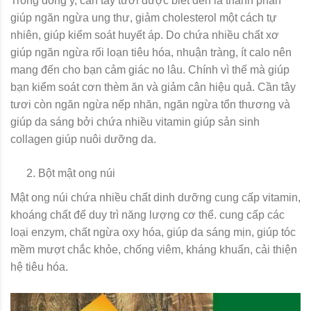
Trong đông y, cần tây tươi được biết đến là thành phần
giúp ngăn ngừa ung thư, giảm cholesterol một cách tự
nhiên, giúp kiểm soát huyết áp. Do chứa nhiều chất xơ
giúp ngăn ngừa rối loạn tiêu hóa, nhuận tràng, ít calo nên
mang đến cho bạn cảm giác no lâu. Chính vì thế mà giúp
bạn kiểm soát cơn thèm ăn và giảm cân hiệu quả. Cần tây
tươi còn ngăn ngừa nếp nhăn, ngăn ngừa tổn thương và
giúp da sáng bởi chứa nhiều vitamin giúp sản sinh
collagen giúp nuôi dưỡng da.
Bột mật ong núi
Mật ong núi chứa nhiều chất dinh dưỡng cung cấp vitamin,
khoáng chất để duy trì năng lượng cơ thể. cung cấp các
loại enzym, chất ngừa oxy hóa, giúp da sáng mịn, giúp tóc
mềm mượt chắc khỏe, chống viêm, kháng khuẩn, cải thiện
hệ tiêu hóa.