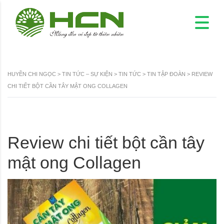
HUYỀN CHI NGỌC
>
TIN TỨC – SỰ KIỆN
>
TIN TỨC
>
TIN TẬP ĐOÀN
>
REVIEW
CHI TIẾT BỘT CẦN TÂY MẬT ONG COLLAGEN
Review chi tiết bột cần tây
mật ong Collagen